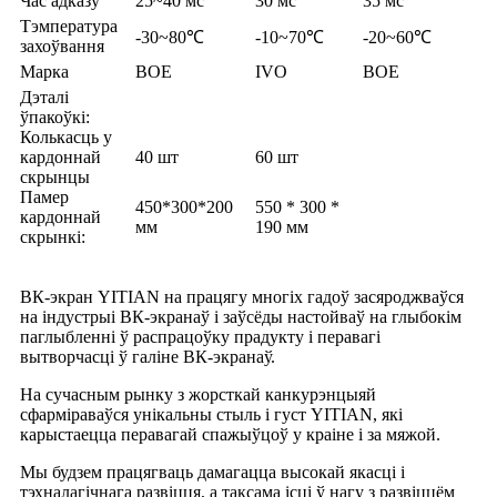
Час адказу
25~40 мс
30 мс
35 мс
Тэмпература
-30~80℃
-10~70℃
-20~60℃
захоўвання
Марка
BOE
IVO
BOE
Дэталі
ўпакоўкі:
Колькасць у
кардоннай
40 шт
60 шт
скрынцы
Памер
450*300*200
550 * 300 *
кардоннай
мм
190 мм
скрынкі:
ВК-экран YITIAN на працягу многіх гадоў засяроджваўся
на індустрыі ВК-экранаў і заўсёды настойваў на глыбокім
паглыбленні ў распрацоўку прадукту і перавагі
вытворчасці ў галіне ВК-экранаў.
На сучасным рынку з жорсткай канкурэнцыяй
сфарміраваўся унікальны стыль і густ YITIAN, які
карыстаецца перавагай спажыўцоў у краіне і за мяжой.
Мы будзем працягваць дамагацца высокай якасці і
тэхналагічнага развіцця, а таксама ісці ў нагу з развіццём