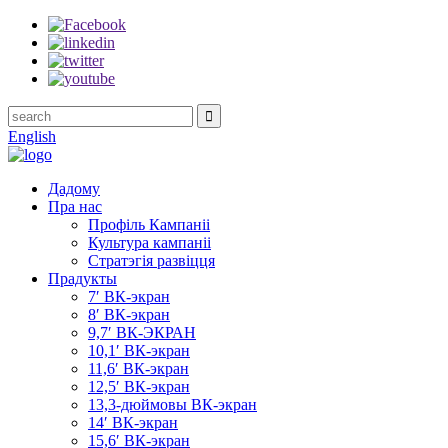
English
Дадому
Пра нас
Профіль Кампаніі
Культура кампаніі
Стратэгія развіцця
Прадукты
7′ ВК-экран
8′ ВК-экран
9,7′ ВК-ЭКРАН
10,1′ ВК-экран
11,6′ ВК-экран
12,5′ ВК-экран
13,3-дюймовы ВК-экран
14′ ВК-экран
15,6′ ВК-экран