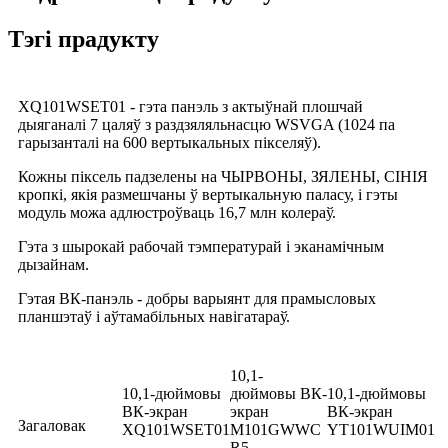
Тэгі прадукту
XQ101WSET01 - гэта панэль з актыўнай плошчай
дыяганалі 7 цаляў з раздзяляльнасцю WSVGA (1024 па
гарызанталі на 600 вертыкальных пікселяў).
Кожны піксель падзелены на ЧЫРВОНЫ, ЗЯЛЕНЫ, СІНІЯ
кропкі, якія размешчаны ў вертыкальную паласу, і гэты
модуль можа адлюстроўваць 16,7 млн ​​колераў.
Гэта з шырокай рабочай тэмпературай і эканамічным
дызайнам.
Гэтая ВК-панэль - добры варыянт для прамысловых
планшэтаў і аўтамабільных навігатараў.
10,1-
10,1-дюймовы
дюймовы ВК-
10,1-дюймовы
ВК-экран
экран
ВК-экран
Загаловак
XQ101WSET01
M101GWWC
YT101WUIM01
R5