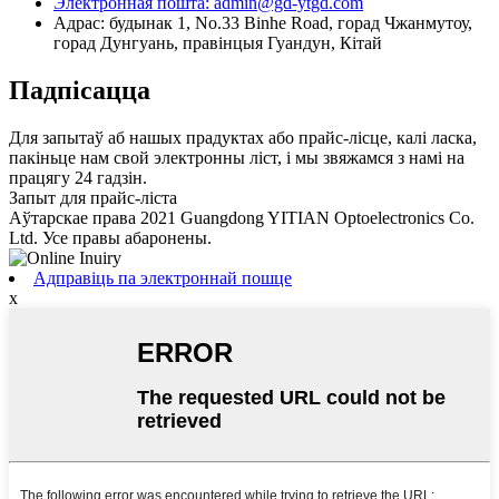
Электронная пошта: admin@gd-ytgd.com
Адрас: будынак 1, No.33 Binhe Road, горад Чжанмутоу,
горад Дунгуань, правінцыя Гуандун, Кітай
Падпісацца
Для запытаў аб нашых прадуктах або прайс-лісце, калі ласка,
пакіньце нам свой электронны ліст, і мы звяжамся з намі на
працягу 24 гадзін.
Запыт для прайс-ліста
Аўтарскае права 2021 Guangdong YITIAN Optoelectronics Co.
Ltd. Усе правы абаронены.
Адправіць па электроннай пошце
x