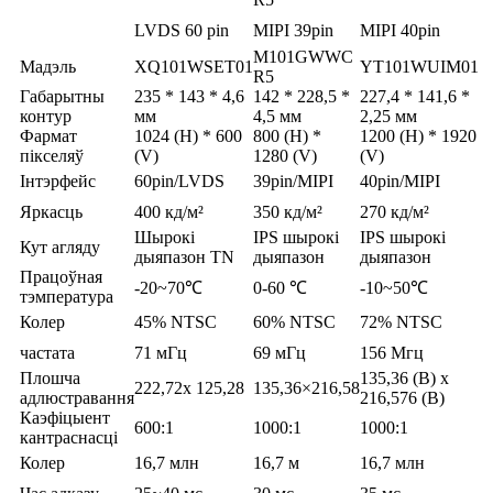
LVDS 60 pin
MIPI 39pin
MIPI 40pin
M101GWWC
Мадэль
XQ101WSET01
YT101WUIM01
R5
Габарытны
235 * 143 * 4,6
142 * 228,5 *
227,4 * 141,6 *
контур
мм
4,5 мм
2,25 мм
Фармат
1024 (H) * 600
800 (H) *
1200 (H) * 1920
пікселяў
(V)
1280 (V)
(V)
Інтэрфейс
60pin/LVDS
39pin/MIPI
40pin/MIPI
Яркасць
400 кд/м²
350 кд/м²
270 кд/м²
Шырокі
IPS шырокі
IPS шырокі
Кут агляду
дыяпазон TN
дыяпазон
дыяпазон
Працоўная
-20~70℃
0-60 ℃
-10~50℃
тэмпература
Колер
45% NTSC
60% NTSC
72% NTSC
частата
71 мГц
69 мГц
156 Мгц
Плошча
135,36 (В) х
222,72x 125,28
135,36×216,58
адлюстравання
216,576 (В)
Каэфіцыент
600:1
1000:1
1000:1
кантраснасці
Колер
16,7 млн
16,7 м
16,7 млн