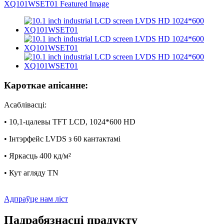
Кароткае апісанне:
Асаблівасці:
• 10,1-цалевы TFT LCD, 1024*600 HD
• Інтэрфейс LVDS з 60 кантактамі
• Яркасць 400 кд/м²
• Кут агляду TN
Адпраўце нам ліст
Падрабязнасці прадукту