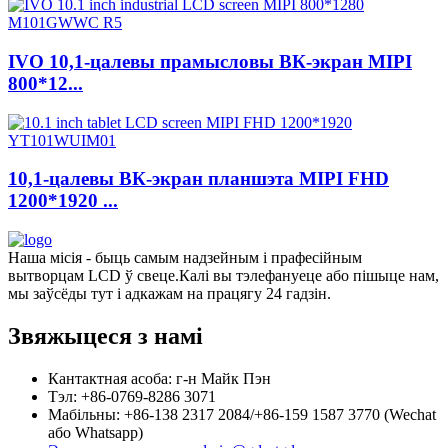
IVO 10,1-цалевы прамысловы ВК-экран MIPI
800*12...
10,1-цалевы ВК-экран планшэта MIPI FHD
1200*1920 ...
Наша місія - быць самым надзейным і прафесійным
вытворцам LCD ў свеце.Калі вы тэлефануеце або пішыце нам,
мы заўсёды тут і адкажам на працягу 24 гадзін.
Звяжыцеся з намі
Кантактная асоба: г-н Майк Пэн
Тэл: +86-0769-8286 3071
Мабільны: +86-138 2317 2084/+86-159 1587 3770 (Wechat
або Whatsapp)