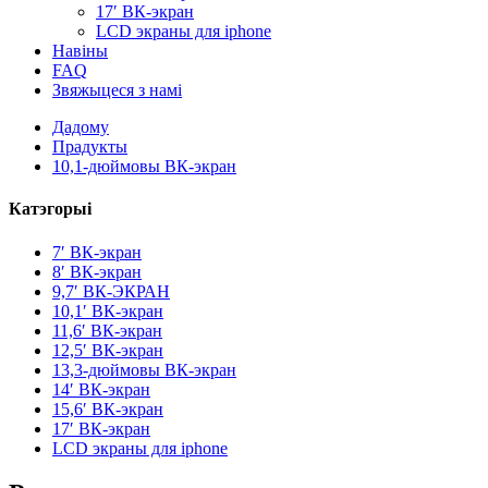
17′ ВК-экран
LCD экраны для iphone
Навіны
FAQ
Звяжыцеся з намі
Дадому
Прадукты
10,1-дюймовы ВК-экран
Катэгорыі
7′ ВК-экран
8′ ВК-экран
9,7′ ВК-ЭКРАН
10,1′ ВК-экран
11,6′ ВК-экран
12,5′ ВК-экран
13,3-дюймовы ВК-экран
14′ ВК-экран
15,6′ ВК-экран
17′ ВК-экран
LCD экраны для iphone