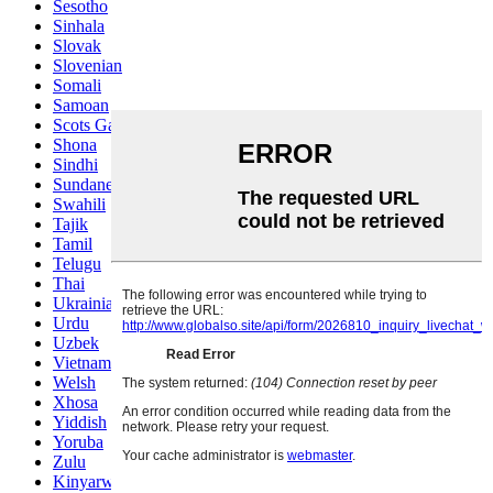
Sesotho
Sinhala
Slovak
Slovenian
Somali
Samoan
Scots Gaelic
Shona
Sindhi
Sundanese
Swahili
Tajik
Tamil
Telugu
Thai
Ukrainian
Urdu
Uzbek
Vietnamese
Welsh
Xhosa
Yiddish
Yoruba
Zulu
Kinyarwanda