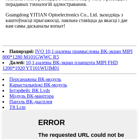
перадавых тэхналогій адлюстравання.
Guangdong YITIAN Optoelectronics Co., Ltd. зыходзіць з
каштоўнасці прыгажосці, лаяльна ставіцца да якасці і дае
вам самы дасканалы вопыт!
Папярэдні:
IVO 10,1-цалевы прамысловы ВК-экран MIPI
800*1280 M101GWWC R5
Далей:
10,1-цалевы ВК-экран планшэта MIPI FHD
1200*1920 YT101WUIM01
Персанажны ВК-модуль
Карыстальніцкі ВК-модуль
Інтэрфейс ВК Lvds
Модуль ВК-манітора
Панэль ВК-дысплея
Tft Lcm