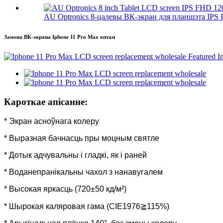
AU Optronics 8-цалевы ВК-экран для планшэта IPS 
Замена ВК-экрана Iphone 11 Pro Max оптам
Кароткае апісанне:
* Экран асноўнага колеру
* Выразная бачнасць пры моцным святле
* Дотык адчувальны і гладкі, як і раней
* Воданепранікальны чахол з нанавугалем
* Высокая яркасць (720±50 кд/м²)
* Шырокая каляровая гама (CIE1976≧115%)