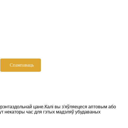
Спампаваць
рэнтаздольнай цане.Калі вы з'яўляецеся аптовым або
ут некаторы час для гэтых мадэляў убудаваных