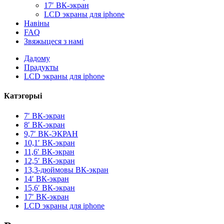
17′ ВК-экран
LCD экраны для iphone
Навіны
FAQ
Звяжыцеся з намі
Дадому
Прадукты
LCD экраны для iphone
Катэгорыі
7′ ВК-экран
8′ ВК-экран
9,7′ ВК-ЭКРАН
10,1′ ВК-экран
11,6′ ВК-экран
12,5′ ВК-экран
13,3-дюймовы ВК-экран
14′ ВК-экран
15,6′ ВК-экран
17′ ВК-экран
LCD экраны для iphone