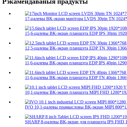
Рэкамендаваныя прадукты
17-цалевы ВК-экран манітора LVDS 30pin TN 1024*
15,6-цалевы ВК-экран планшэта EDP IPS 30pin 1920*
12,5-цалевы ВК-экран планшэта EDP TN 30pin 1366*
11,6-цалевы ВК-экран планшэта EDP IPS 40pin 1290*
11,6-цалевы ВК-экран планшэта EDP TN 40pin 1366*
10,1-цалевы ВК-экран планшэта MIPI FHD 1200*192
IVO 10,1-цалевы прамысловы ВК-экран MIPI 800*12
SHARP 8-цалевы ВК-экран для планшэта IPS FHD 1