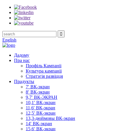
English
Дадому
Пра нас
Профіль Кампаніі
Культура кампаніі
Стратэгія развіцця
Прадукты
7′ ВК-экран
8′ ВК-экран
9,7′ ВК-ЭКРАН
10,1′ ВК-экран
11,6′ ВК-экран
12,5′ ВК-экран
13,3-дюймовы ВК-экран
14′ ВК-экран
15,6′ ВК-экран