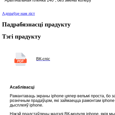
* Арыгінальная плёнка 140°, без змены колеру
Адпраўце нам ліст
Падрабязнасці прадукту
Тэгі прадукту
ВК-спіс
Асаблівасці
Рамантаваць экраны iphone цяпер вельмі проста, бо 
рознічным прадаўцом, які займаецца рамонтам iphone 
дысплеяў iphone.
Ніжэй прадстаўлены мадэлі ВК-модуля iphone, якія мы