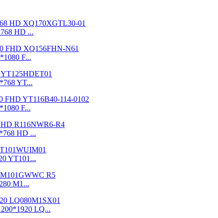
768 HD ...
1080 F...
768 YT...
1080 F...
768 HD ...
0 YT101...
80 M1...
200*1920 LQ...