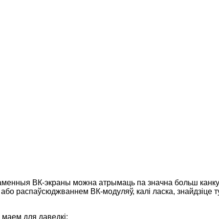
заменныя ВК-экраны можна атрымаць па значна больш канку
або распаўсюджваннем ВК-модуляў, калі ласка, знайдзіце т
 маем для даведкі: